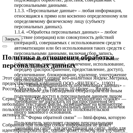
персональными данными.
1.1.3. «Персональные данные» – любая информация,
относящаяся к прямо или косвенно определенному или
определяемому физическому лицу (субъекту
персональных данных).
1.1.4. «Обработка персональных данных» – любое
действие (операция) или совокупность действий
Закрыть
(операций), совершаемых с использованием средств
автоматизации или без использования таких средств с
персональными данными, включая сбор, запись,
Политика в отношении обработки
систематизацию, накопление, хранение, уточнение
(обновление, изменение), извлечение, использование,
персональных данных
передачу (распространение, предоставление, доступ),
обезличивание, блокирование, удаление, уничтожение
Этот сайт использует сервис веб-аналитики Яндекс.Метрика,
персональных данных.
предоставляемый компанией ООО «ЯНДЕКС», 119021,
1.1.5. «Конфиденциальность персональных данных» –
Россия, Москва, ул. Л. Толстого, 16 (далее — Яндекс).
обязательное для соблюдения Оператором или иным
получившим доступ к персональным данным лицом
Сервис Яндекс.Метрика использует технологию «cookie» —
требование не допускать их распространения без
небольшие текстовые файлы, размещаемые на компьютере
согласия субъекта персональных данных или наличия
пользователей с целью анализа их пользовательской
иного законного основания.
активности.
1.1.6. “Форма обратной связи” — html-форма, которую
Пользователь заполняет своими персональными
Собранная при помощи cookie информация не может
данными на сайте, для регистрации на сайте, либо для
идентифицировать вас, однако может помочь нам улучшить