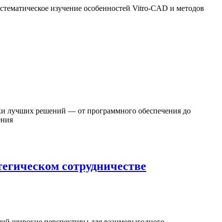
истематическое изучение особенностей Vitro-CAD и методов
и лучших решений — от программного обеспечения до
ения
тегическом сотрудничестве
щий широкие перспективы для взаимовыгодного