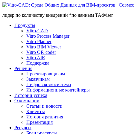
лидер по количеству внедрений *по данным TAdviser
Продукты
Vitro-CAD
Vitro Process Manager
Vitro Planner
Vitro BIM Viewer
Vitro QR-coder
Vitro AIR
Поддержка
Решения
Проектировщикам
Заказчикам
Цифровая экосистема
Информационные контейнеры
Истории успеха
О компании
Статьи и новости
Клиенты
История развития
Презентация
Ресурсы
Бренд-ресурсы