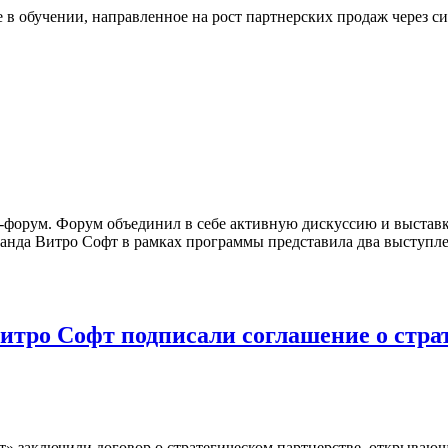
 в обучении, направленное на рост партнерских продаж через с
форум. Форум объединил в себе активную дискуссию и выставк
анда Витро Софт в рамках программы представила два выступл
тро Софт подписали соглашение о стра
 заключили договор о стратегическом партнерстве, открываю