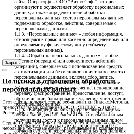
сайта, Оператор)» – ООО “Витро Софт”, которое
организуют и осуществляет обработку персональных
данных, а также определяет цели обработки
персональных данных, состав персональных данных,
подлежащих обработке, действия, совершаемые с
персональными данными.
1.1.3. «Персональные данные» – любая информация,
относящаяся к прямо или косвенно определенному или
определяемому физическому лицу (субъекту
персональных данных).
1.1.4. «Обработка персональных данных» – любое
действие (операция) или совокупность действий
Закрыть
(операций), совершаемых с использованием средств
автоматизации или без использования таких средств с
персональными данными, включая сбор, запись,
Политика в отношении обработки
систематизацию, накопление, хранение, уточнение
(обновление, изменение), извлечение, использование,
персональных данных
передачу (распространение, предоставление, доступ),
обезличивание, блокирование, удаление, уничтожение
Этот сайт использует сервис веб-аналитики Яндекс.Метрика,
персональных данных.
предоставляемый компанией ООО «ЯНДЕКС», 119021,
1.1.5. «Конфиденциальность персональных данных» –
Россия, Москва, ул. Л. Толстого, 16 (далее — Яндекс).
обязательное для соблюдения Оператором или иным
получившим доступ к персональным данным лицом
Сервис Яндекс.Метрика использует технологию «cookie» —
требование не допускать их распространения без
небольшие текстовые файлы, размещаемые на компьютере
согласия субъекта персональных данных или наличия
пользователей с целью анализа их пользовательской