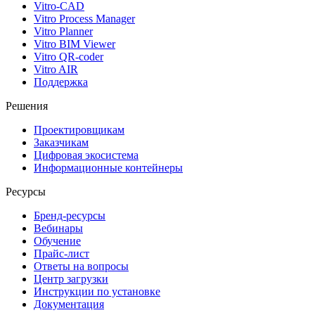
Vitro-CAD
Vitro Process Manager
Vitro Planner
Vitro BIM Viewer
Vitro QR-coder
Vitro AIR
Поддержка
Решения
Проектировщикам
Заказчикам
Цифровая экосистема
Информационные контейнеры
Ресурсы
Бренд-ресурсы
Вебинары
Обучение
Прайс-лист
Ответы на вопросы
Центр загрузки
Инструкции по установке
Документация