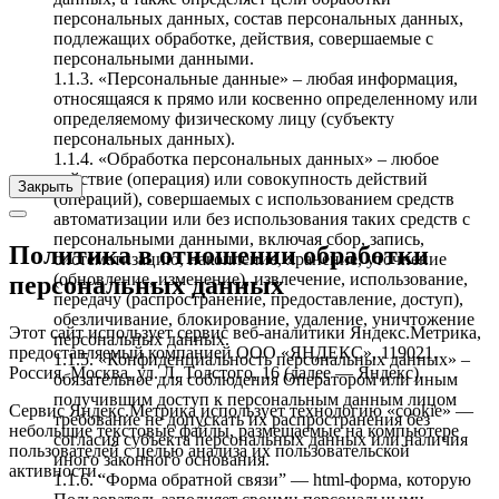
персональных данных, состав персональных данных,
подлежащих обработке, действия, совершаемые с
персональными данными.
1.1.3. «Персональные данные» – любая информация,
относящаяся к прямо или косвенно определенному или
определяемому физическому лицу (субъекту
персональных данных).
1.1.4. «Обработка персональных данных» – любое
действие (операция) или совокупность действий
Закрыть
(операций), совершаемых с использованием средств
автоматизации или без использования таких средств с
персональными данными, включая сбор, запись,
Политика в отношении обработки
систематизацию, накопление, хранение, уточнение
(обновление, изменение), извлечение, использование,
персональных данных
передачу (распространение, предоставление, доступ),
обезличивание, блокирование, удаление, уничтожение
Этот сайт использует сервис веб-аналитики Яндекс.Метрика,
персональных данных.
предоставляемый компанией ООО «ЯНДЕКС», 119021,
1.1.5. «Конфиденциальность персональных данных» –
Россия, Москва, ул. Л. Толстого, 16 (далее — Яндекс).
обязательное для соблюдения Оператором или иным
получившим доступ к персональным данным лицом
Сервис Яндекс.Метрика использует технологию «cookie» —
требование не допускать их распространения без
небольшие текстовые файлы, размещаемые на компьютере
согласия субъекта персональных данных или наличия
пользователей с целью анализа их пользовательской
иного законного основания.
активности.
1.1.6. “Форма обратной связи” — html-форма, которую