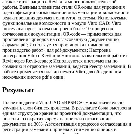
а также интеграцию с Revit для многопользовательской
работы. Важным элементом стали QR-коды для упрощения
идентификации согласованной документации и возможность
редактирования документов внутри системы. Используемые
функциональные возможности и модули Vitro-CAD: Vitro
process manager – в нем настроено более 10 процессов
согласования документации; QR-code — применяется для
проставления qr-кодов на согласованную документацию
формата pdf; Используется простановка штампов «в
производство работ» для pdf-документов; Настроена
интеграция Vitro с Revit при многопользовательской работе в
Revit через Revit-сервер; Используются инструменты по
созданию и отработке замечаний, ведется Реестр замечаний; В
работе применяется плагин печати Vitro для объединения
нескольких листов pdf в один;
Результат
После внедрения Vitro-CAD «ИРБИС» смогла значительно
улучшить свои бизнес-процессы. В результате была выстроена
единая структура хранения проектной документации, что
позволило сократить время на поиск и согласование
документов на 30%. Автоматизация процессов согласования и
регистрации замечаний привела к снижению ошибок и